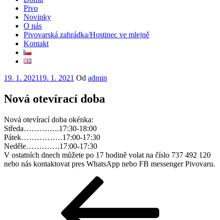
Pivo
Novinky
O nás
Pivovarská zahrádka/Hostinec ve mlejně
Kontakt
Publikováno
19. 1. 2021
19. 1. 2021
Od
admin
Nová otevírací doba
Nová otevírací doba okénka:
Středa…………..17:30-18:00
Pátek…………….17:00-17:30
Neděle………….17:00-17:30
V ostatních dnech můžete po 17 hodině volat na číslo 737 492 120
nebo nás kontaktovat pres WhatsApp nebo FB messenger Pivovaru.
Navigace
Předchozí
příspěvek
pro
příspěvek